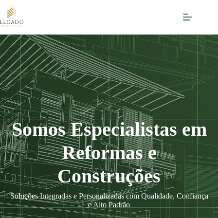
Pular
para
o
conteúdo
Somos Especialistas em
Reformas e
Construções
Soluções Integradas e Personalizadas com Qualidade, Confiança
e Alto Padrão