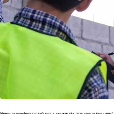
Nunca se envolveu em
reforma e construção
, mas precisa fazer uma?