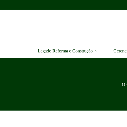
Pular
para
o
conteúdo
Legado Reforma e Construção
Gerenc
O 