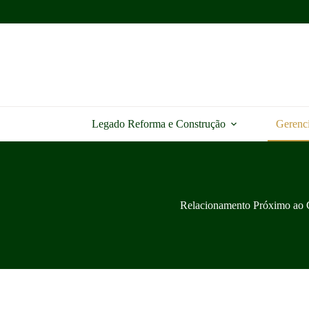
Pular
para
o
conteúdo
Legado Reforma e Construção
Gerenc
Relacionamento Próximo ao C