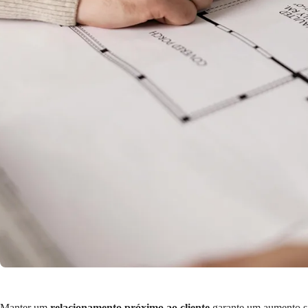
Manter um
relacionamento próximo ao cliente
garante um aumento sig