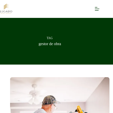
Pular
para
o
conteúdo
TAG
gestor de obra